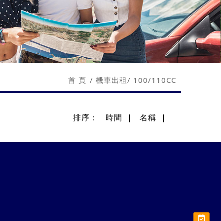
首 頁
機車出租
100/110CC
排序：
時間
|
名稱
|